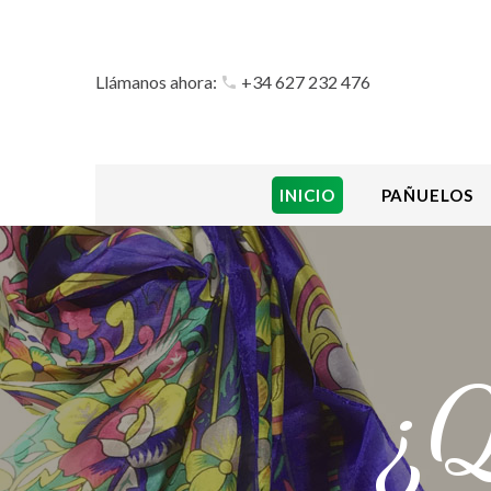
Llámanos ahora:
+34 627 232 476
INICIO
PAÑUELOS
¿Q