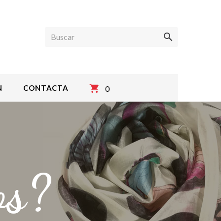
Buscar
N
CONTACTA
0
os?