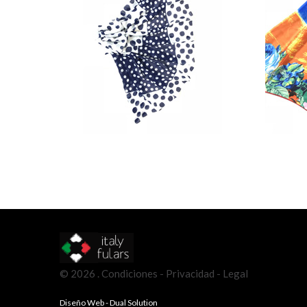
©
2026
.
Condiciones - Privacidad - Legal
Diseño Web - Dual Solution